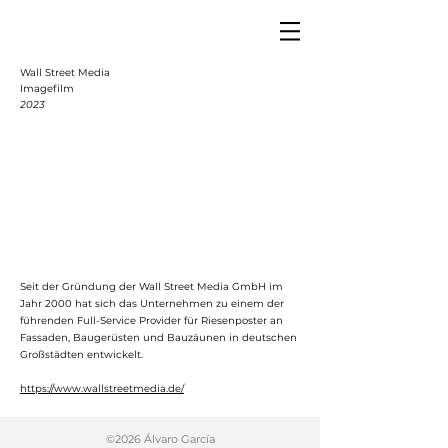
Wall Street Media
Imagefilm
2023
Seit der Gründung der Wall Street Media GmbH im
Jahr 2000 hat sich das Unternehmen zu einem der
führenden Full-Service Provider für Riesenposter an
Fassaden, Baugerüsten und Bauzäunen in deutschen
Großstädten entwickelt.
https://www.wallstreetmedia.de/
©2026 Álvaro García